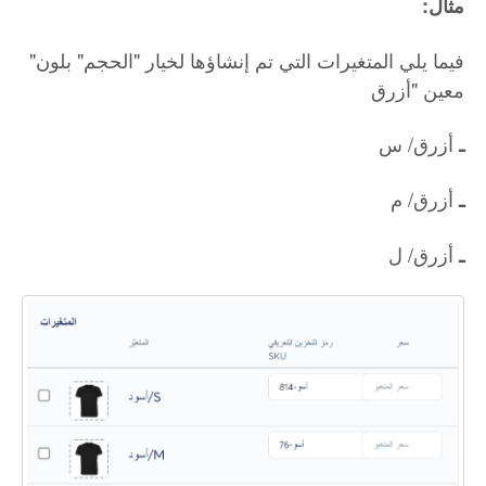
:مثال
"فيما يلي المتغيرات التي تم إنشاؤها لخيار "الحجم" بلون
معين "أزرق
أزرق/ س
ـ
أزرق/ م
ـ
أزرق/ ل
ـ