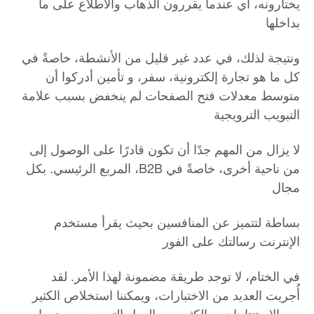
يختارونه، أي عندما يقررون الذهاب والاطلاع على ما
بداخلها
ونتيجة لذلك، في عدد غير قليل من الأنشطة، خاصةً في
كل ما هو تجارة إلكترونية، سفر، و تأمين أدركوا أن
متوسط معدلات فتح الصفحات لم ينخفض بسبب علامة
التبويب الترويجية
لا يزال من المهم جدًا أن تكون قادرًا على الوصول إلى
المربع الرئيسي. بكل ،B2B من ناحية أخرى، خاصةً في
مجال
بساطة لتتميز عن المنافسين بحيث يقرأ مستخدم
الإنترنت رسالتك على الفور
في الختام، لا توجد طريقة مضمونة لهذا الأمر. لقد
أُجريت العديد من الاختبارات، ويمكننا استخلاص الكثير
من الاستنتاجات، والكثير من الحيل التي يجب وضعها